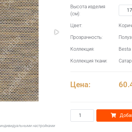
Высота изделия
(см):
Цвет:
Кори
Прозрачность:
Полу
Коллекция:
Besta 
Коллекция ткани:
Сатар
Цена:
60.
Добав
 с индивидуальными настройками