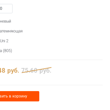
чневый
затемняющая
Uni 2
а (805)
48
руб.
75.60
руб.
ить в корзину