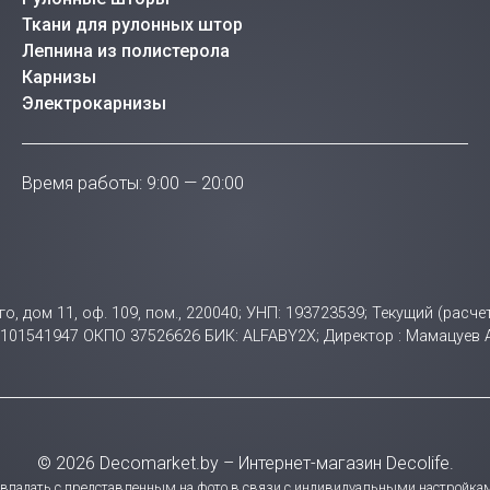
Ткани для рулонных штор
Лепнина из полистерола
Карнизы
Электрокарнизы
Время работы: 9:00 — 20:00
ого, дом 11, оф. 109, пом., 220040; УНП: 193723539; Текущий (ра
НП 101541947 ОКПО 37526626 БИК: ALFABY2X; Директор : Мамацуев
© 2026 Decomarket.by – Интернет-магазин Decolife.
совпадать с представленным на фото в связи с индивидуальными настройкам