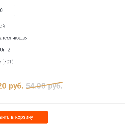
ой
затемняющая
Uni 2
 (701)
20
руб.
54.00
руб.
ить в корзину