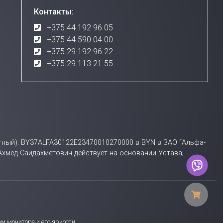
Контакты:
+375 44 192 96 05
+375 44 590 04 00
+375 29 192 96 22
+375 29 113 21 55
счетный): BY37ALFA30122E23470010270000 в BYN в ЗАО “Альфа-
 Ахмед Саидахметович действует на основании Устава;
и монитора и его яркости