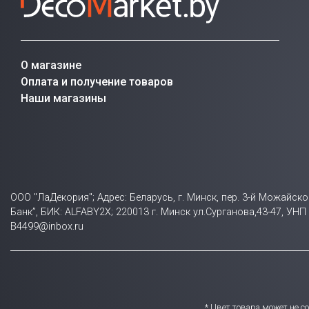
О магазине
Оплата и получение товаров
Наши магазины
ООО "ЛаДекория"; Адрес: Беларусь, г. Минск, пер. 3-й Можайск
Банк”, БИК: ALFABY2X; 220013 г. Минск ул.Сурганова,43-47, У
B4499@inbox.ru
* Цвет товара может не 