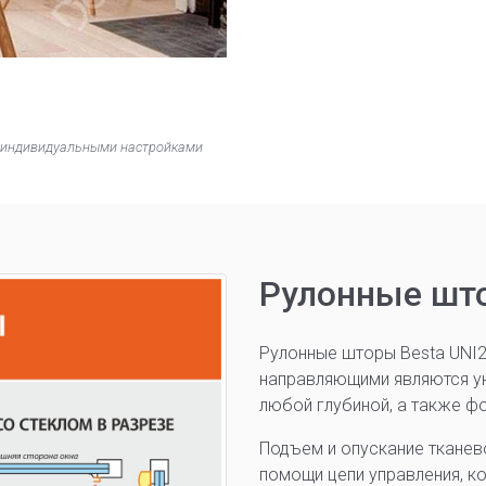
 с индивидуальными настройками
Рулонные што
Рулонные шторы Besta UNI2
направляющими являются у
любой глубиной, а также ф
Подъем и опускание тканев
помощи цепи управления, к