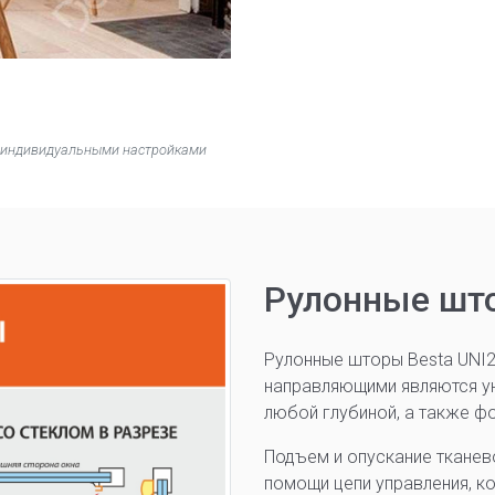
 с индивидуальными настройками
Рулонные што
Рулонные шторы Besta UNI2
направляющими являются у
любой глубиной, а также ф
Подъем и опускание тканев
помощи цепи управления, к