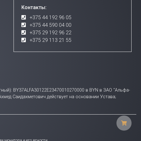
Контакты:
+375 44 192 96 05
+375 44 590 04 00
+375 29 192 96 22
+375 29 113 21 55
счетный): BY37ALFA30122E23470010270000 в BYN в ЗАО “Альфа-
 Ахмед Саидахметович действует на основании Устава;
и монитора и его яркости