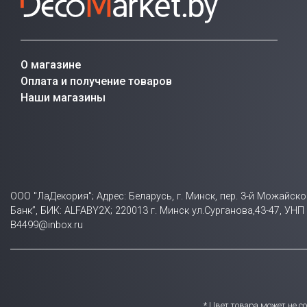
О магазине
Оплата и получение товаров
Наши магазины
ООО "ЛаДекория"; Адрес: Беларусь, г. Минск, пер. 3-й Можайск
Банк”, БИК: ALFABY2X; 220013 г. Минск ул.Сурганова,43-47, У
B4499@inbox.ru
* Цвет товара может не 