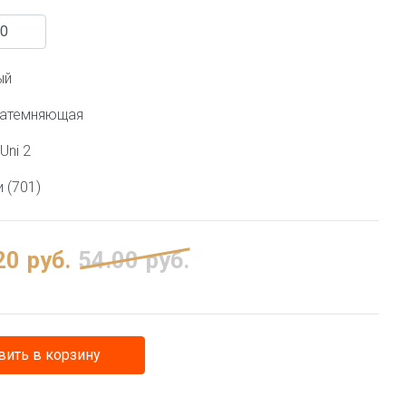
ый
затемняющая
Uni 2
 (701)
20
руб.
54.00
руб.
ить в корзину