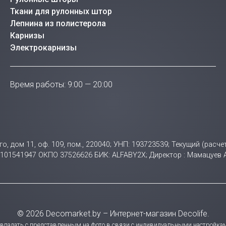
Ткани для рулонных штор
Лепнина из полистерола
Карнизы
Электрокарнизы
Время работы: 9:00 — 20:00
ого, дом 11, оф. 109, пом., 220040; УНП: 193723539; Текущий (ра
НП 101541947 ОКПО 37526626 БИК: ALFABY2X; Директор : Мамацуев
© 2026 Decomarket.by – Интернет-магазин Decolife.
совпадать с представленным на фото в связи с индивидуальными настройкам