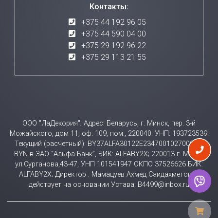
Контакты:
+375 44 192 96 05
+375 44 590 04 00
+375 29 192 96 22
+375 29 113 21 55
ООО "ЛаДекория"; Адрес: Беларусь, г. Минск, пер. 3-й
Можайского, дом 11, оф. 109, пом., 220040; УНП: 193723539;
Текущий (расчетный): BY37ALFA30122E23470010270000 в
BYN в ЗАО “Альфа-Банк”, БИК: ALFABY2X; 220013 г. Минск
ул.Сурганова,43-47, УНП 101541947 ОКПО 37526626 БИК:
ALFABY2X; Директор : Мамацуев Ахмед Саидахметович
действует на основании Устава; B4499@inbox.ru