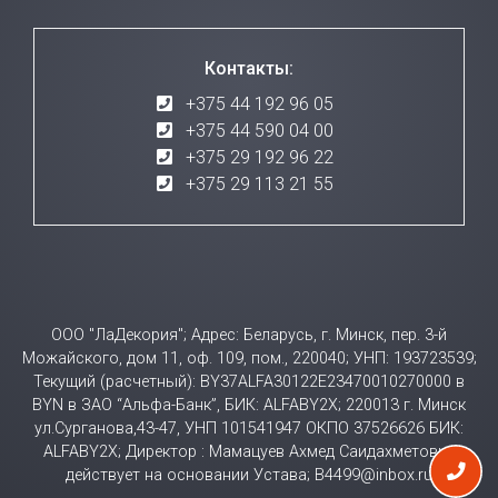
Контакты:
+375 44 192 96 05
+375 44 590 04 00
+375 29 192 96 22
+375 29 113 21 55
ООО "ЛаДекория"; Адрес: Беларусь, г. Минск, пер. 3-й
Можайского, дом 11, оф. 109, пом., 220040; УНП: 193723539;
Текущий (расчетный): BY37ALFA30122E23470010270000 в
BYN в ЗАО “Альфа-Банк”, БИК: ALFABY2X; 220013 г. Минск
ул.Сурганова,43-47, УНП 101541947 ОКПО 37526626 БИК:
ALFABY2X; Директор : Мамацуев Ахмед Саидахметович
действует на основании Устава; B4499@inbox.ru