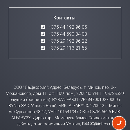
Контакты:
+375 44 192 96 05
+375 44 590 04 00
+375 29 192 96 22
+375 29 113 21 55
ООО "ЛаДекория"; Адрес: Беларусь, г. Минск, пер. 3-й
Можайского, дом 11, оф. 109, пом., 220040; УНП: 193723539;
Текущий (расчетный): BY37ALFA30122E23470010270000 в
BYN в ЗАО “Альфа-Банк”, БИК: ALFABY2X; 220013 г. Минск
ул.Сурганова,43-47, УНП 101541947 ОКПО 37526626 БИК:
ALFABY2X; Директор : Мамацуев Ахмед Саидахметович
действует на основании Устава; B4499@inbox.ru