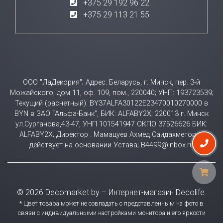
+375 29 192 96 22
+375 29 113 21 55
ООО "ЛаДекория"; Адрес: Беларусь, г. Минск, пер. 3-й
Можайского, дом 11, оф. 109, пом., 220040; УНП: 193723539;
Текущий (расчетный): BY37ALFA30122E23470010270000 в
BYN в ЗАО “Альфа-Банк”, БИК: ALFABY2X; 220013 г. Минск
ул.Сурганова,43-47, УНП 101541947 ОКПО 37526626 БИК:
ALFABY2X; Директор : Мамацуев Ахмед Саидахметович
действует на основании Устава; B4499@inbox.ru
© 2026 Decomarket.by – Интернет-магазин Decolife.
* Цвет товара может не совпадать с представленным на фото в
связи с индивидуальными настройками монитора и его яркости