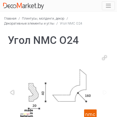
Главная
/
Плинтусы, молдинги, декор
/
Декоративные элементы и углы
/
Угол NMC O24
Угол NMC O24