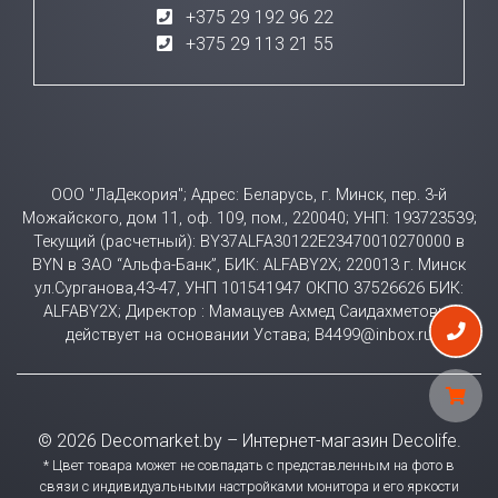
+375 29 192 96 22
+375 29 113 21 55
ООО "ЛаДекория"; Адрес: Беларусь, г. Минск, пер. 3-й
Можайского, дом 11, оф. 109, пом., 220040; УНП: 193723539;
Текущий (расчетный): BY37ALFA30122E23470010270000 в
BYN в ЗАО “Альфа-Банк”, БИК: ALFABY2X; 220013 г. Минск
ул.Сурганова,43-47, УНП 101541947 ОКПО 37526626 БИК:
ALFABY2X; Директор : Мамацуев Ахмед Саидахметович
действует на основании Устава; B4499@inbox.ru
© 2026 Decomarket.by – Интернет-магазин Decolife.
* Цвет товара может не совпадать с представленным на фото в
связи с индивидуальными настройками монитора и его яркости