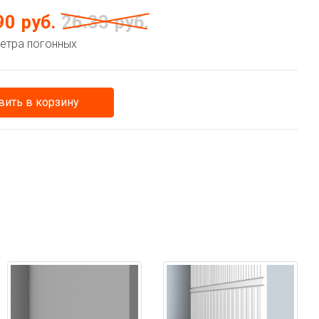
90
руб.
26.33
руб.
метра погонных
ить в корзину