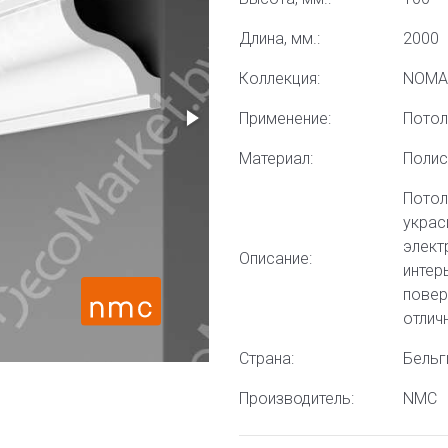
Длина, мм.:
2000
Коллекция:
NOMA
Применение:
Пото
Материал:
Полис
Потол
украс
элект
Описание:
интер
повер
отлич
Страна:
Бельг
Производитель:
NMC