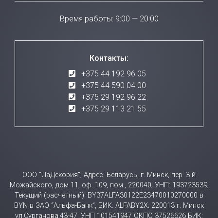
Время работы: 9:00 — 20:00
Контакты:
+375 44 192 96 05
+375 44 590 04 00
+375 29 192 96 22
+375 29 113 21 55
ООО "ЛаДекория"; Адрес: Беларусь, г. Минск, пер. 3-й
Можайского, дом 11, оф. 109, пом., 220040; УНП: 193723539;
Текущий (расчетный): BY37ALFA30122E23470010270000 в
BYN в ЗАО “Альфа-Банк”, БИК: ALFABY2X; 220013 г. Минск
ул.Сурганова,43-47, УНП 101541947 ОКПО 37526626 БИК: