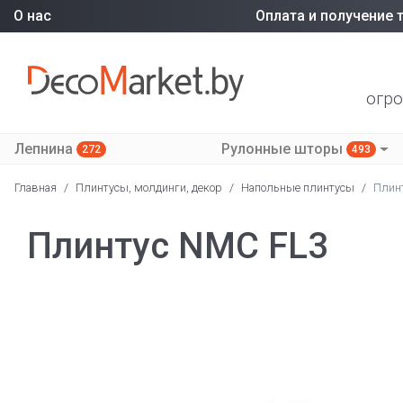
О нас
Оплата и получение 
огро
Лепнина
Рулонные шторы
272
493
Главная
/
Плинтусы, молдинги, декор
/
Напольные плинтусы
/
Плин
Плинтус NMC FL3