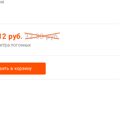
ия
12
руб.
32.33
руб.
метра погонных
ить в корзину