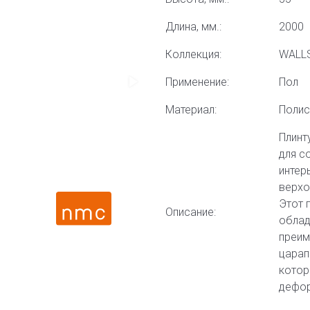
Длина, мм.:
2000
Коллекция:
WALL
Применение:
Пол
Материал:
Полис
Плинт
для с
интер
верхо
Этот 
Описание:
облад
преим
царап
котор
дефор