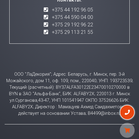
+375 44 192 96 05
+375 44 590 04 00
+375 29 192 96 22
+375 29 113 21 55
ООО "ЛаДекория"; Адрес: Беларусь, г. Минск, пер. 3-й
Можайского, дом 11, оф. 109, пом., 220040; УНП: 193723539;
Текущий (расчетный): BY37ALFA30122E23470010270000 в
BYN в ЗАО “Альфа-Банк”, БИК: ALFABY2X; 220013 г. Минск
ул.Сурганова,43-47, УНП 101541947 ОКПО 37526626 БИК:
ALFABY2X; Директор : Мамацуев Ахмед Саидахметович
действует на основании Устава; B4499@inbox.ru