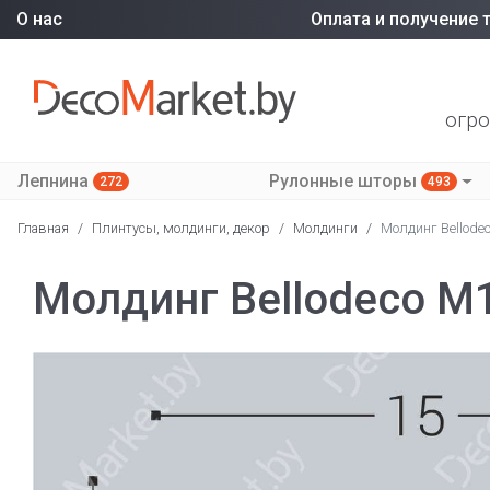
О нас
Оплата и получение 
огро
Лепнина
Рулонные шторы
272
493
Главная
/
Плинтусы, молдинги, декор
/
Молдинги
/
Молдинг Bellode
Молдинг Bellodeco М