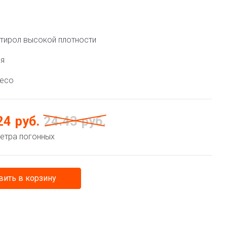
тирол высокой плотности
ия
deco
24
руб.
24.43
руб.
метра погонных
ить в корзину