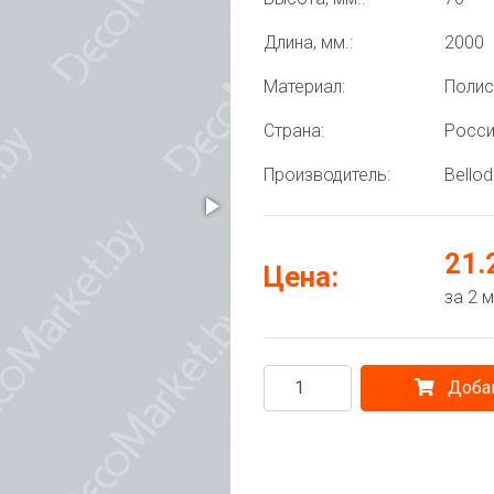
Длина, мм.:
2000
Материал:
Полис
Страна:
Росс
Производитель:
Bello
21.
Цена:
за 2 
Добав