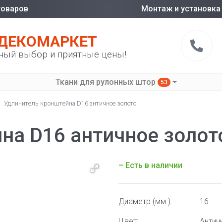
товаров
Монтаж и установка
ДЕКОМАРКЕТ
ный выбор и приятные цены!
Ткани для рулонных штор
53
Удлинитель кронштейна D16 античное золото
на D16 античное золот
– Есть в наличии
Диаметр (мм.):
16
Цвет:
Антич