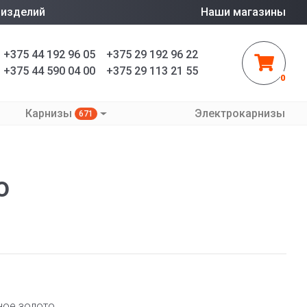
 изделий
Наши магазины
+375 44 192 96 05
+375 29 192 96 22
+375 44 590 04 00
+375 29 113 21 55
0
Карнизы
Электрокарнизы
671
о
ное золото