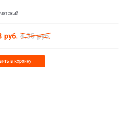
 матовый
8
руб.
4.35
руб.
ить в корзину