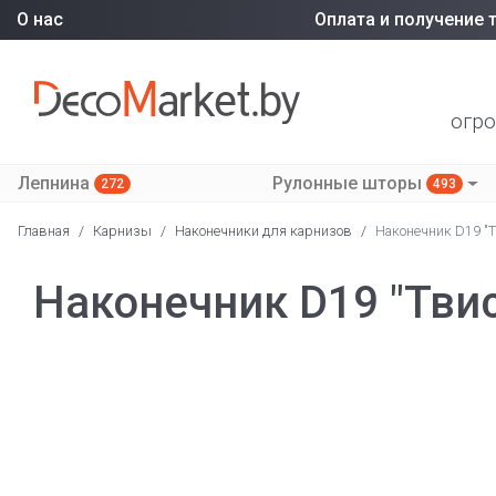
О нас
Оплата и получение 
огро
Лепнина
Рулонные шторы
272
493
Главная
/
Карнизы
/
Наконечники для карнизов
/
Наконечник D19 "Т
Наконечник D19 "Твис