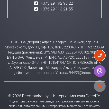
+375 29 192 96 22
+375 29 113 21 55
ООО "ЛаДекория"; Адрес: Беларусь, г. Минск, пер. 3-й
Можайского, дом 11, оф. 109, пом., 220040; УНП: 193723539;
Текущий (расчетный): BY37ALFA30122E23470010270000 в
BYN в ЗАО “Альфа-Банк”, БИК: ALFABY2X; 220013 г. Минск
ул.Сурганова,43-47, УНП 101541947 ОКПО 37526626 БИК:
ALFABY2X; Директор : Мамацуев Ахмед Саидахметович
действует на основании Устава; B4499@inbox.ru
© 2026 Decomarket.by – Интернет-магазин Decolife.
* Цвет товара может не совпадать с представленным на фото в
связи с индивидуальными настройками монитора и его яркости