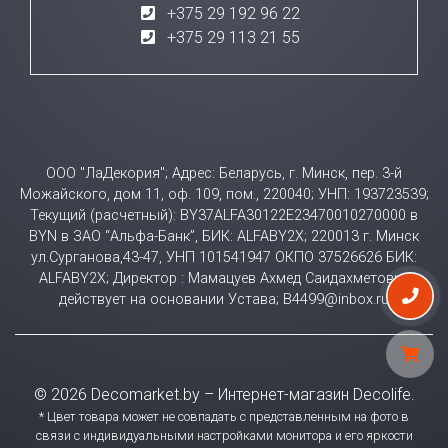
+375 29 192 96 22
+375 29 113 21 55
ООО "ЛаДекория"; Адрес: Беларусь, г. Минск, пер. 3-й
Можайского, дом 11, оф. 109, пом., 220040; УНП: 193723539;
Текущий (расчетный): BY37ALFA30122E23470010270000 в
BYN в ЗАО “Альфа-Банк”, БИК: ALFABY2X; 220013 г. Минск
ул.Сурганова,43-47, УНП 101541947 ОКПО 37526626 БИК:
ALFABY2X; Директор : Мамацуев Ахмед Саидахметович
действует на основании Устава; B4499@inbox.ru
© 2026 Decomarket.by – Интернет-магазин Decolife.
* Цвет товара может не совпадать с представленным на фото в
связи с индивидуальными настройками монитора и его яркости