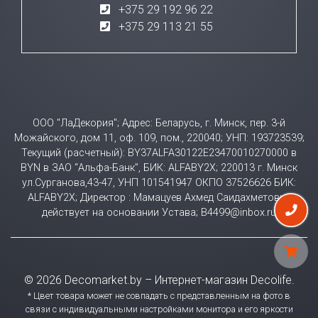
+375 29 192 96 22
+375 29 113 21 55
ООО "ЛаДекория"; Адрес: Беларусь, г. Минск, пер. 3-й
Можайского, дом 11, оф. 109, пом., 220040; УНП: 193723539;
Текущий (расчетный): BY37ALFA30122E23470010270000 в
BYN в ЗАО “Альфа-Банк”, БИК: ALFABY2X; 220013 г. Минск
ул.Сурганова,43-47, УНП 101541947 ОКПО 37526626 БИК:
ALFABY2X; Директор : Мамацуев Ахмед Саидахметович
действует на основании Устава; B4499@inbox.ru
© 2026 Decomarket.by – Интернет-магазин Decolife.
* Цвет товара может не совпадать с представленным на фото в
связи с индивидуальными настройками монитора и его яркости