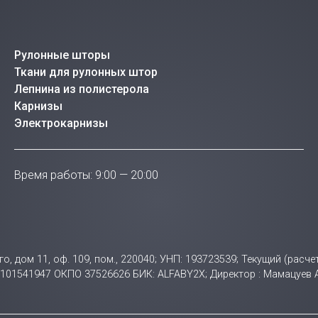
Рулонные шторы
Ткани для рулонных штор
Лепнина из полистерола
Карнизы
Электрокарнизы
Время работы: 9:00 — 20:00
ого, дом 11, оф. 109, пом., 220040; УНП: 193723539; Текущий (ра
НП 101541947 ОКПО 37526626 БИК: ALFABY2X; Директор : Мамацуев