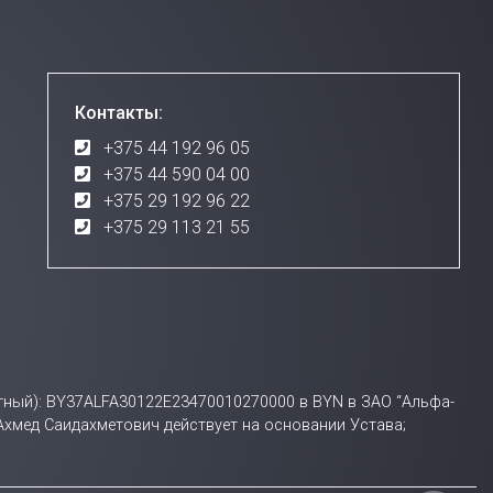
Контакты:
+375 44 192 96 05
+375 44 590 04 00
+375 29 192 96 22
+375 29 113 21 55
счетный): BY37ALFA30122E23470010270000 в BYN в ЗАО “Альфа-
 Ахмед Саидахметович действует на основании Устава;