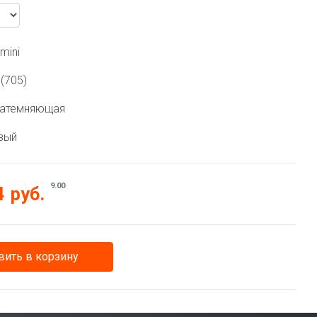
mini
 (705)
затемняющая
вый
9.00
4
руб.
ить в корзину