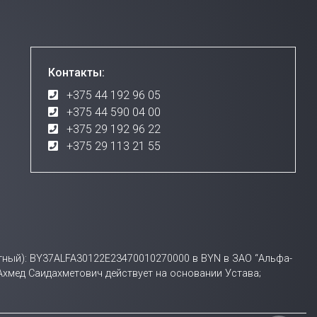
Контакты:
+375 44 192 96 05
+375 44 590 04 00
+375 29 192 96 22
+375 29 113 21 55
счетный): BY37ALFA30122E23470010270000 в BYN в ЗАО “Альфа-
 Ахмед Саидахметович действует на основании Устава;