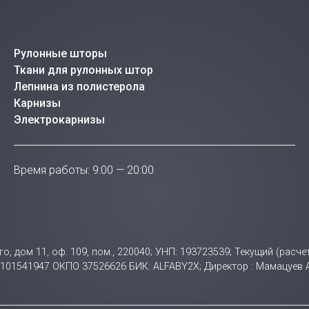
Рулонные шторы
Ткани для рулонных штор
Лепнина из полистерола
Карнизы
Электрокарнизы
Время работы: 9:00 — 20:00
ого, дом 11, оф. 109, пом., 220040; УНП: 193723539; Текущий (ра
НП 101541947 ОКПО 37526626 БИК: ALFABY2X; Директор : Мамацуев