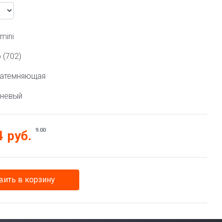
mini
 (702)
затемняющая
чневый
9.00
4
руб.
ить в корзину