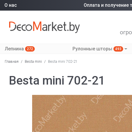
О нас
Оплата и получение 
огро
Лепнина
Рулонные шторы
272
493
Главная
/
Besta mini
/
Besta mini 702-21
Besta mini 702-21