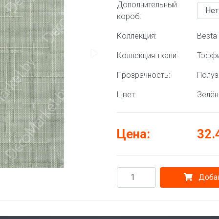
Дополнительный
короб:
Коллекция:
Besta 
Коллекция ткани:
Тэффи
Прозрачность:
Полу
Цвет:
Зелё
Цена:
32.
Добав