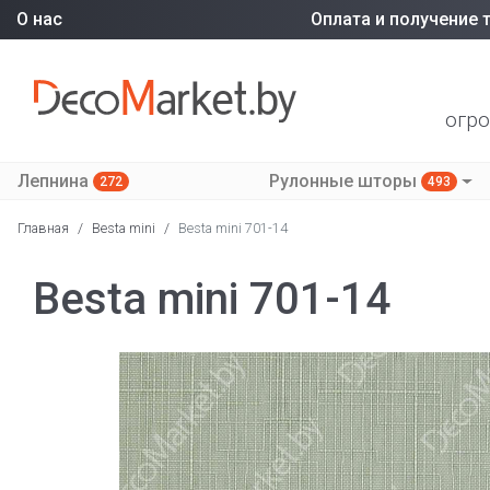
О нас
Оплата и получение 
огро
Лепнина
Рулонные шторы
272
493
Главная
/
Besta mini
/
Besta mini 701-14
Besta mini 701-14