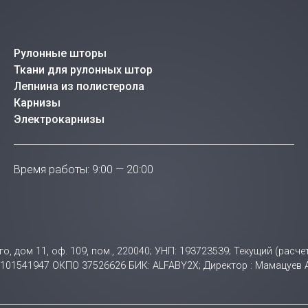
Рулонные шторы
Ткани для рулонных штор
Лепнина из полистерола
Карнизы
Электрокарнизы
Время работы: 9:00 — 20:00
ого, дом 11, оф. 109, пом., 220040; УНП: 193723539; Текущий (ра
НП 101541947 ОКПО 37526626 БИК: ALFABY2X; Директор : Мамацуев