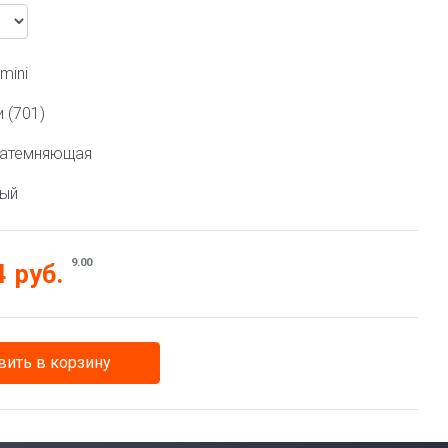
mini
 (701)
затемняющая
ный
9.00
4
руб.
ить в корзину