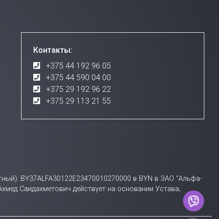
Контакты:
+375 44 192 96 05
+375 44 590 04 00
+375 29 192 96 22
+375 29 113 21 55
счетный): BY37ALFA30122E23470010270000 в BYN в ЗАО “Альфа-
 Ахмед Саидахметович действует на основании Устава;