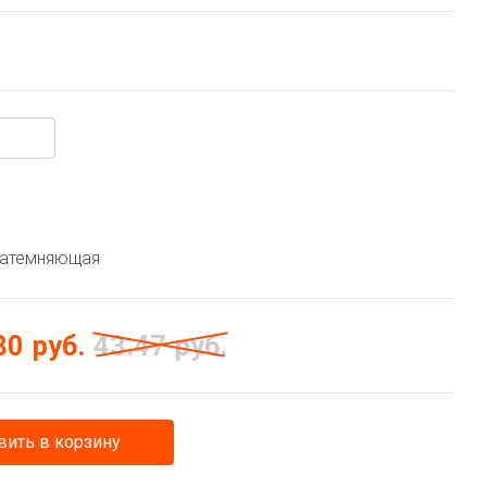
затемняющая
80
руб.
43.47
руб.
ить в корзину