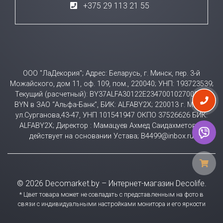
+375 29 113 21 55
ООО "ЛаДекория"; Адрес: Беларусь, г. Минск, пер. 3-й
Можайского, дом 11, оф. 109, пом., 220040; УНП: 193723539;
Текущий (расчетный): BY37ALFA30122E23470010270000 в
BYN в ЗАО “Альфа-Банк”, БИК: ALFABY2X; 220013 г. Минск
ул.Сурганова,43-47, УНП 101541947 ОКПО 37526626 БИК:
ALFABY2X; Директор : Мамацуев Ахмед Саидахметович
действует на основании Устава; B4499@inbox.ru
© 2026 Decomarket.by – Интернет-магазин Decolife.
* Цвет товара может не совпадать с представленным на фото в
связи с индивидуальными настройками монитора и его яркости