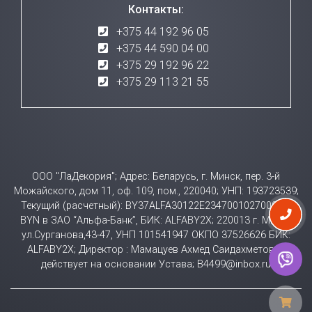
Контакты:
+375 44 192 96 05
+375 44 590 04 00
+375 29 192 96 22
+375 29 113 21 55
ООО "ЛаДекория"; Адрес: Беларусь, г. Минск, пер. 3-й
Можайского, дом 11, оф. 109, пом., 220040; УНП: 193723539;
Текущий (расчетный): BY37ALFA30122E23470010270000 в
BYN в ЗАО “Альфа-Банк”, БИК: ALFABY2X; 220013 г. Минск
ул.Сурганова,43-47, УНП 101541947 ОКПО 37526626 БИК:
ALFABY2X; Директор : Мамацуев Ахмед Саидахметович
действует на основании Устава; B4499@inbox.ru