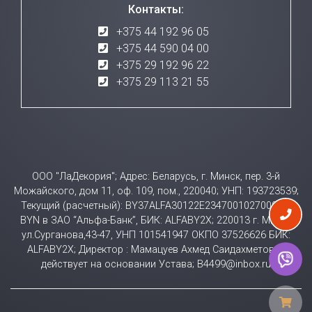
Контакты:
+375 44 192 96 05
+375 44 590 04 00
+375 29 192 96 22
+375 29 113 21 55
ООО "ЛаДекория"; Адрес: Беларусь, г. Минск, пер. 3-й
Можайского, дом 11, оф. 109, пом., 220040; УНП: 193723539;
Текущий (расчетный): BY37ALFA30122E23470010270000 в
BYN в ЗАО “Альфа-Банк”, БИК: ALFABY2X; 220013 г. Минск
ул.Сурганова,43-47, УНП 101541947 ОКПО 37526626 БИК:
ALFABY2X; Директор : Мамацуев Ахмед Саидахметович
действует на основании Устава; B4499@inbox.ru