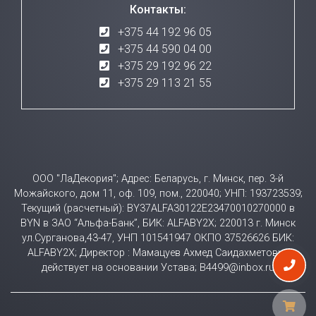
Контакты:
+375 44 192 96 05
+375 44 590 04 00
+375 29 192 96 22
+375 29 113 21 55
ООО "ЛаДекория"; Адрес: Беларусь, г. Минск, пер. 3-й
Можайского, дом 11, оф. 109, пом., 220040; УНП: 193723539;
Текущий (расчетный): BY37ALFA30122E23470010270000 в
BYN в ЗАО “Альфа-Банк”, БИК: ALFABY2X; 220013 г. Минск
ул.Сурганова,43-47, УНП 101541947 ОКПО 37526626 БИК:
ALFABY2X; Директор : Мамацуев Ахмед Саидахметович
действует на основании Устава; B4499@inbox.ru