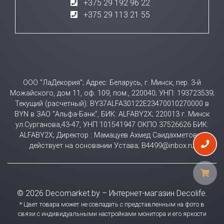
+375 29 192 96 22
+375 29 113 21 55
ООО "ЛаДекория"; Адрес: Беларусь, г. Минск, пер. 3-й
Можайского, дом 11, оф. 109, пом., 220040; УНП: 193723539;
Текущий (расчетный): BY37ALFA30122E23470010270000 в
BYN в ЗАО “Альфа-Банк”, БИК: ALFABY2X; 220013 г. Минск
ул.Сурганова,43-47, УНП 101541947 ОКПО 37526626 БИК:
ALFABY2X; Директор : Мамацуев Ахмед Саидахметович
действует на основании Устава; B4499@inbox.ru
© 2026 Decomarket.by – Интернет-магазин Decolife.
* Цвет товара может не совпадать с представленным на фото в
связи с индивидуальными настройками монитора и его яркости