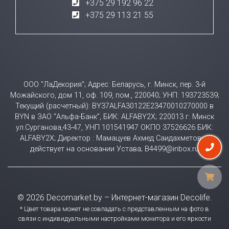
+375 29 192 96 22
+375 29 113 21 55
ООО "ЛаДекория"; Адрес: Беларусь, г. Минск, пер. 3-й
Можайского, дом 11, оф. 109, пом., 220040; УНП: 193723539;
Текущий (расчетный): BY37ALFA30122E23470010270000 в
BYN в ЗАО “Альфа-Банк”, БИК: ALFABY2X; 220013 г. Минск
ул.Сурганова,43-47, УНП 101541947 ОКПО 37526626 БИК:
ALFABY2X; Директор : Мамацуев Ахмед Саидахметович
действует на основании Устава; B4499@inbox.ru
© 2026 Decomarket.by – Интернет-магазин Decolife.
* Цвет товара может не совпадать с представленным на фото в
связи с индивидуальными настройками монитора и его яркости