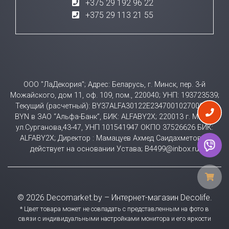
+375 29 192 96 22
+375 29 113 21 55
ООО "ЛаДекория"; Адрес: Беларусь, г. Минск, пер. 3-й
Можайского, дом 11, оф. 109, пом., 220040; УНП: 193723539;
Текущий (расчетный): BY37ALFA30122E23470010270000 в
BYN в ЗАО “Альфа-Банк”, БИК: ALFABY2X; 220013 г. Минск
ул.Сурганова,43-47, УНП 101541947 ОКПО 37526626 БИК:
ALFABY2X; Директор : Мамацуев Ахмед Саидахметович
действует на основании Устава; B4499@inbox.ru
© 2026 Decomarket.by – Интернет-магазин Decolife.
* Цвет товара может не совпадать с представленным на фото в
связи с индивидуальными настройками монитора и его яркости