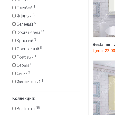
3
Голубой
3
Жёлтый
6
Зелёный
14
Коричневый
3
Красный
Besta mini 
5
Оранжевый
Цена: 22.00
1
Розовый
10
Серый
2
Синий
1
Фиолетовый
Коллекция:
88
Besta mini