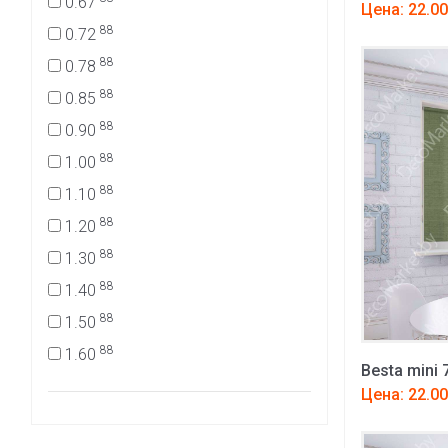
0.67
Цена: 22.00
88
0.72
88
0.78
88
0.85
88
0.90
88
1.00
88
1.10
88
1.20
88
1.30
88
1.40
88
1.50
88
1.60
Besta mini 
Цена: 22.00