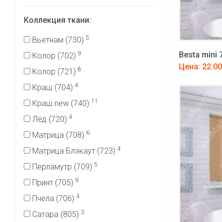
Коллекция ткани:
5
Вьетнам (730)
9
Besta mini 
Колор (702)
Цена: 22.00
8
Колор (721)
4
Краш (704)
11
Краш new (740)
4
Лёд (720)
6
Матрица (708)
4
Матрица Блэкаут (723)
5
Перламутр (709)
9
Принт (705)
4
Пчела (706)
3
Сатара (805)