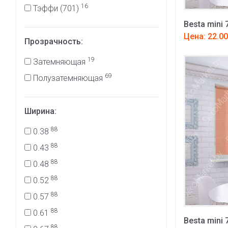
16
Тэффи (701)
Besta mini 
Цена: 22.00
Прозрачность:
19
Затемняющая
69
Полузатемняющая
Ширина:
88
0.38
88
0.43
88
0.48
88
0.52
88
0.57
88
0.61
Besta mini 
88