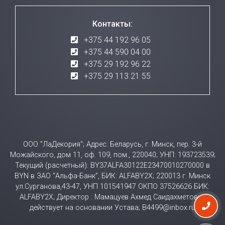
Контакты:
+375 44 192 96 05
+375 44 590 04 00
+375 29 192 96 22
+375 29 113 21 55
ООО "ЛаДекория"; Адрес: Беларусь, г. Минск, пер. 3-й
Можайского, дом 11, оф. 109, пом., 220040; УНП: 193723539;
Текущий (расчетный): BY37ALFA30122E23470010270000 в
BYN в ЗАО “Альфа-Банк”, БИК: ALFABY2X; 220013 г. Минск
ул.Сурганова,43-47, УНП 101541947 ОКПО 37526626 БИК:
ALFABY2X; Директор : Мамацуев Ахмед Саидахметович
действует на основании Устава; B4499@inbox.ru