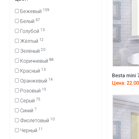
159
Бежевый
67
Белый
13
Голубой
12
Жёлтый
20
Зелёный
88
Коричневый
13
Красный
Besta mini 
14
Оранжевый
Цена: 22.00
15
Розовый
75
Серый
7
Синий
10
Фиолетовый
11
Черный