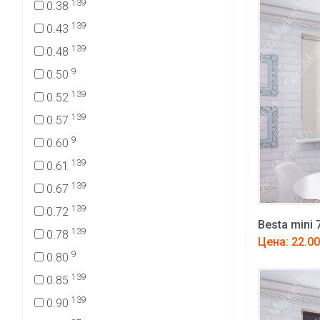
139
0.38
139
0.43
139
0.48
9
0.50
139
0.52
139
0.57
9
0.60
139
0.61
139
0.67
139
0.72
Besta mini 
139
0.78
Цена: 22.00
9
0.80
139
0.85
139
0.90