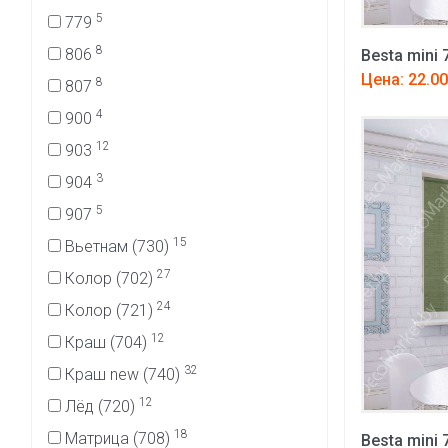
5
779
8
806
Besta mini 
Цена: 22.00
8
807
4
900
12
903
3
904
5
907
15
Вьетнам (730)
27
Колор (702)
24
Колор (721)
12
Краш (704)
32
Краш new (740)
12
Лёд (720)
18
Матрица (708)
Besta mini 