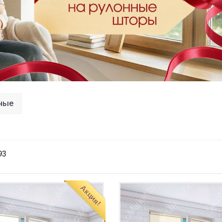
ные
93
Акция!