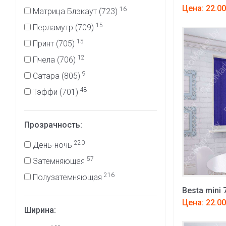
Цена: 22.00
16
Матрица Блэкаут (723)
15
Перламутр (709)
15
Принт (705)
12
Пчела (706)
9
Сатара (805)
48
Тэффи (701)
Прозрачность:
220
День-ночь
57
Затемняющая
216
Полузатемняющая
Besta mini 
Цена: 22.00
Ширина: