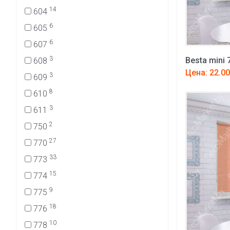
14
604
6
605
6
607
3
Besta mini 
608
Цена: 22.00
3
609
8
610
3
611
2
750
27
770
33
773
15
774
9
775
18
776
10
778