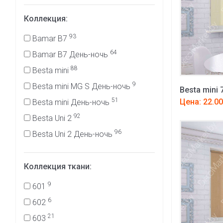
Коллекция:
93
Bamar B7
64
Bamar B7 День-ночь
88
Besta mini
9
Besta mini MG S День-ночь
Besta mini 
51
Цена: 22.00
Besta mini День-ночь
92
Besta Uni 2
96
Besta Uni 2 День-ночь
Коллекция ткани:
9
601
6
602
21
603