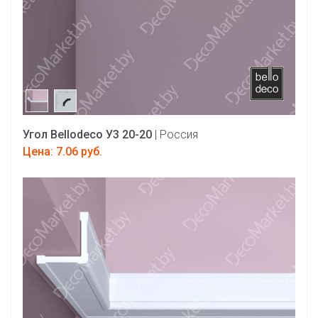
Угол Bellodeco У3 20-20
| Россия
Цена: 7.06 руб.