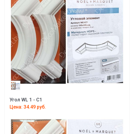
Угол WL 1 - C1
Цена: 34.49 руб.