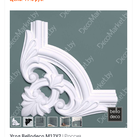
Угол Bellodeco М12У2
| Россия