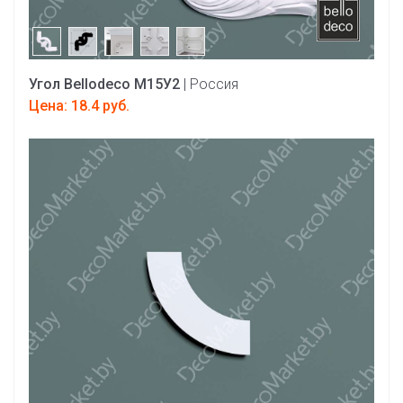
Угол Bellodeco М15У2
| Россия
Цена: 18.4 руб.