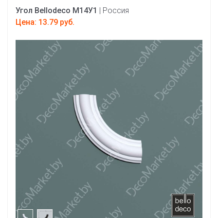
Угол Bellodeco М14У1
| Россия
Цена: 13.79 руб.