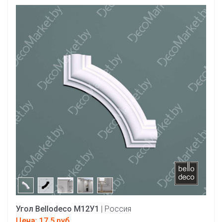
Угол Bellodeco М12У1
| Россия
Цена: 17.5 руб.