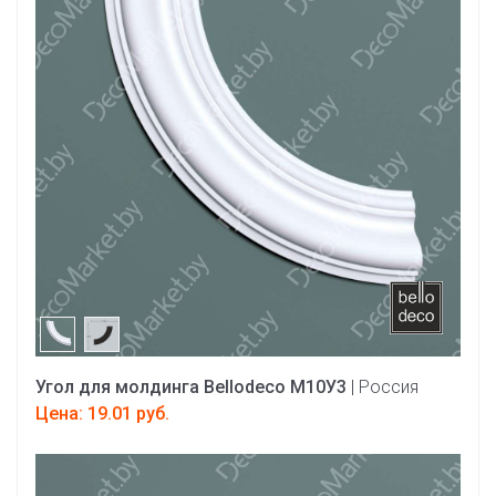
Угол для молдинга Bellodeco М10У3
| Россия
Цена: 19.01 руб.