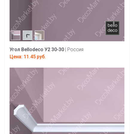
Угол Bellodeco У2 30-30
| Россия
Цена: 11.45 руб.