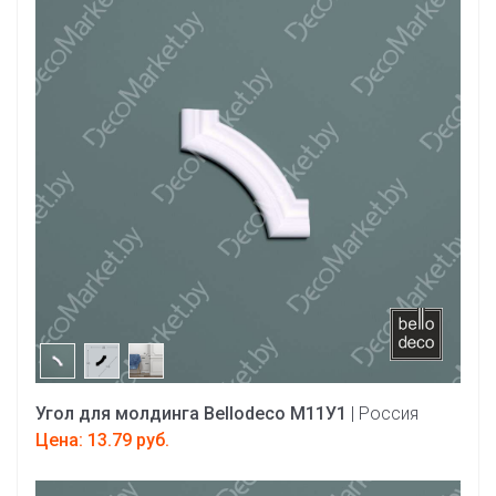
Угол для молдинга Bellodeco М11У1
| Россия
Цена: 13.79 руб.