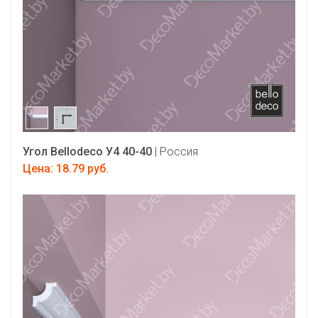
Угол Bellodeco У4 40-40
| Россия
Цена: 18.79 руб.