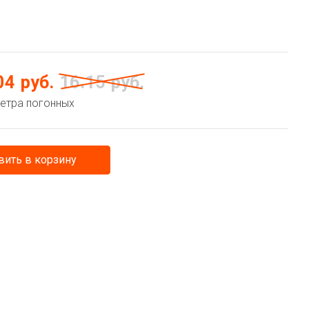
04
руб.
16.15
руб.
метра погонных
ить в корзину