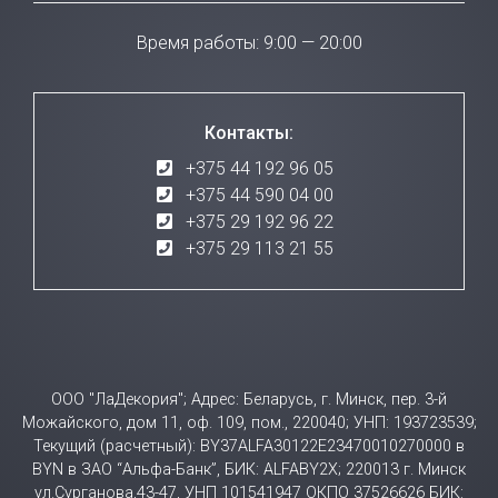
Время работы: 9:00 — 20:00
Контакты:
+375 44 192 96 05
+375 44 590 04 00
+375 29 192 96 22
+375 29 113 21 55
ООО "ЛаДекория"; Адрес: Беларусь, г. Минск, пер. 3-й
Можайского, дом 11, оф. 109, пом., 220040; УНП: 193723539;
Текущий (расчетный): BY37ALFA30122E23470010270000 в
BYN в ЗАО “Альфа-Банк”, БИК: ALFABY2X; 220013 г. Минск
ул.Сурганова,43-47, УНП 101541947 ОКПО 37526626 БИК: