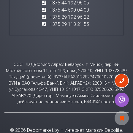
+375 44 192 96 05
+375 44 590 04 00
+375 29 192 96 22
+375 29 113 21 55
ООО "ЛаДекория"; Адрес: Беларусь, г. Минск, пер. 3-й
Можайского, дом 11, оф. 109, пом., 220040; УНП: 193723539;
Текущий (расчетный): BY37ALFA30122E23470010270000 в
BYN в ЗАО “Альфа-Банк”, БИК: ALFABY2X; 220013 г. Минск
ул.Сурганова,43-47, УНП 101541947 ОКПО 37526626 БИК:
ALFABY2X; Директор : Мамацуев Ахмед Саидахметович
действует на основании Устава; B4499@inbox.ru
© 2026 Decomarket.by – Интернет-магазин Decolife.