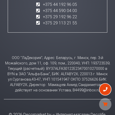
+375 44 192 96 05
+375 44 590 04 00
+375 29 192 96 22
+375 29 113 21 55
ООО "ЛаДекория"; Адрес: Беларусь, г. Минск, пер. 3-й
Можайского, дом 11, оф. 109, пом., 220040; УНП: 193723539;
Текущий (расчетный): BY37ALFA30122E23470010270000 в
BYN в ЗАО “Альфа-Банк”, БИК: ALFABY2X; 220013 г. Минск
ул.Сурганова,43-47, УНП 101541947 ОКПО 37526626 БИК:
ALFABY2X; Директор : Мамацуев Ахмед Саидахметович
действует на основании Устава; B4499@inbox.ru
© 2026 Decomarket.by – Интернет-магазин Decolife.