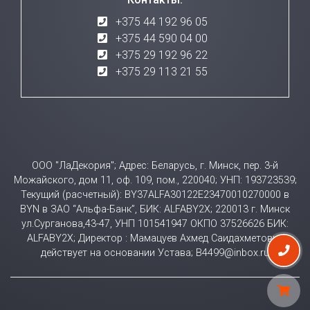
+375 44 192 96 05
+375 44 590 04 00
+375 29 192 96 22
+375 29 113 21 55
ООО "ЛаДекория"; Адрес: Беларусь, г. Минск, пер. 3-й
Можайского, дом 11, оф. 109, пом., 220040; УНП: 193723539;
Текущий (расчетный): BY37ALFA30122E23470010270000 в
BYN в ЗАО “Альфа-Банк”, БИК: ALFABY2X; 220013 г. Минск
ул.Сурганова,43-47, УНП 101541947 ОКПО 37526626 БИК:
ALFABY2X; Директор : Мамацуев Ахмед Саидахметович
действует на основании Устава; B4499@inbox.ru