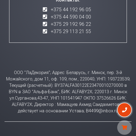
+375 44 192 96 05
+375 44 590 04 00
+375 29 192 96 22
+375 29 113 21 55
ООО "ЛаДекория"; Адрес: Беларусь, г. Минск, пер. 3-й
Можайского, дом 11, оф. 109, пом., 220040; УНП: 193723539;
Текущий (расчетный): BY37ALFA30122E23470010270000 в
BYN в ЗАО “Альфа-Банк”, БИК: ALFABY2X; 220013 г. Минск
ул.Сурганова,43-47, УНП 101541947 ОКПО 37526626 БИК:
ALFABY2X; Директор : Мамацуев Ахмед Саидахметович
действует на основании Устава; B4499@inbox.ru