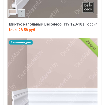
Плинтус напольный Bellodeco П19 120-18
| Россия
Цена: 28.58 руб.
Акция!
Рекомендуем