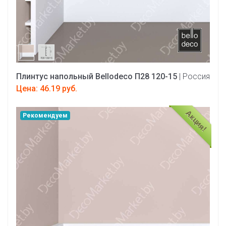
Плинтус напольный Bellodeco П28 120-15
| Россия
Цена: 46.19 руб.
Акция!
Рекомендуем