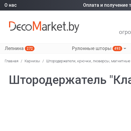
О нас
Оплата и получение 
огро
Лепнина
Рулонные шторы
272
493
Главная
/
Карнизы
/
Штородержатели, крючки, люверсы, магнитные
Штородержатель "Кла