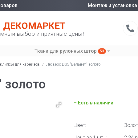
товаров
Монтаж и установка
ДЕКОМАРКЕТ
мный выбор и приятные цены!
Ткани для рулонных штор
53
 клипсы для карнизов
/
Люверс D35 "Вельвет" золото
" золото
– Есть в наличии
Цвет:
Золо
Цена за 1 шт. :
2.34 р