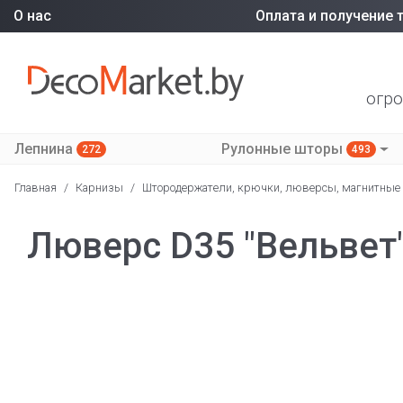
О нас
Оплата и получение 
огро
Лепнина
Рулонные шторы
272
493
Главная
/
Карнизы
/
Штородержатели, крючки, люверсы, магнитные
Люверс D35 "Вельвет