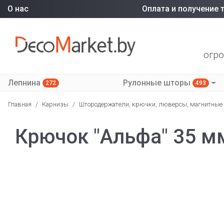
О нас
Оплата и получение 
огро
Лепнина
Рулонные шторы
272
493
Главная
/
Карнизы
/
Штородержатели, крючки, люверсы, магнитные
Крючок "Альфа" 35 м