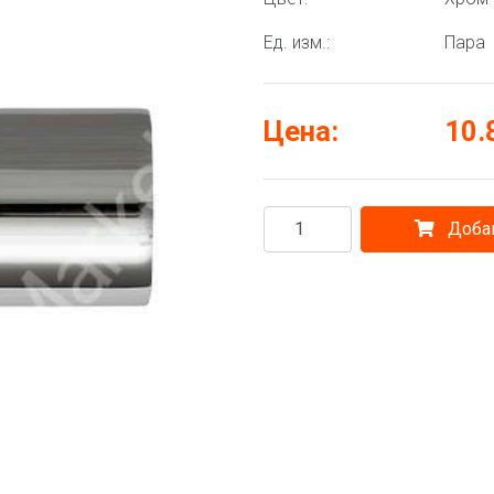
Ед. изм.:
Пара
Цена:
10.
Добав