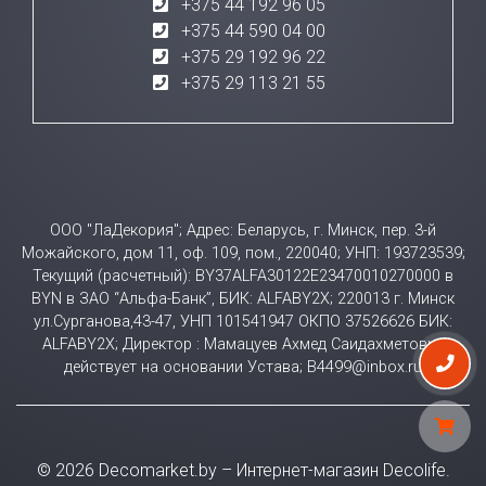
+375 44 192 96 05
+375 44 590 04 00
+375 29 192 96 22
+375 29 113 21 55
ООО "ЛаДекория"; Адрес: Беларусь, г. Минск, пер. 3-й
Можайского, дом 11, оф. 109, пом., 220040; УНП: 193723539;
Текущий (расчетный): BY37ALFA30122E23470010270000 в
BYN в ЗАО “Альфа-Банк”, БИК: ALFABY2X; 220013 г. Минск
ул.Сурганова,43-47, УНП 101541947 ОКПО 37526626 БИК:
ALFABY2X; Директор : Мамацуев Ахмед Саидахметович
действует на основании Устава; B4499@inbox.ru
© 2026 Decomarket.by – Интернет-магазин Decolife.