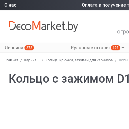
О нас
Оплата и получение 
огро
Лепнина
Рулонные шторы
272
493
Главная
/
Карнизы
/
Кольца, крючки, зажимы для карнизов
/
Кольц
Кольцо с зажимом D19