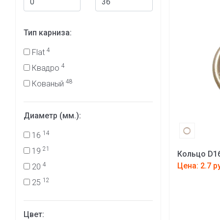
Тип карниза:
4
Flat
4
Квадро
48
Кованый
Диаметр (мм.):
14
16
21
19
Кольцо D16
4
Цена: 2.7 р
20
12
25
Цвет: