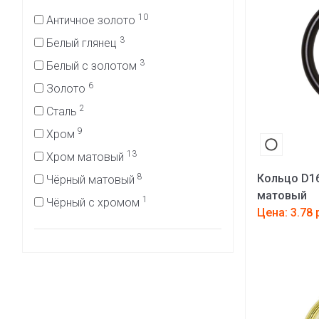
10
Античное золото
3
Белый глянец
3
Белый с золотом
6
Золото
2
Сталь
9
Хром
13
Хром матовый
8
Кольцо D16
Чёрный матовый
матовый
1
Чёрный с хромом
Цена: 3.78 